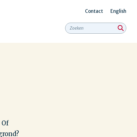
Contact
English
Secundair
menu
 Of
grond?