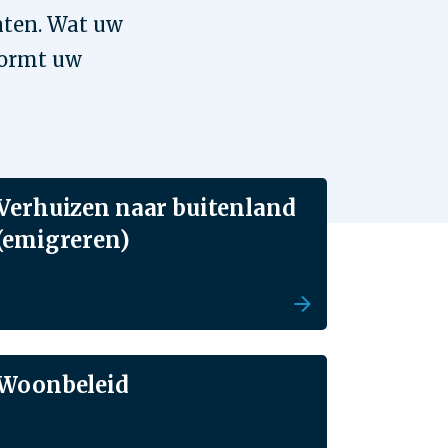
nten. Wat uw
vormt uw
Verhuizen naar buitenland
(emigreren)
Woonbeleid