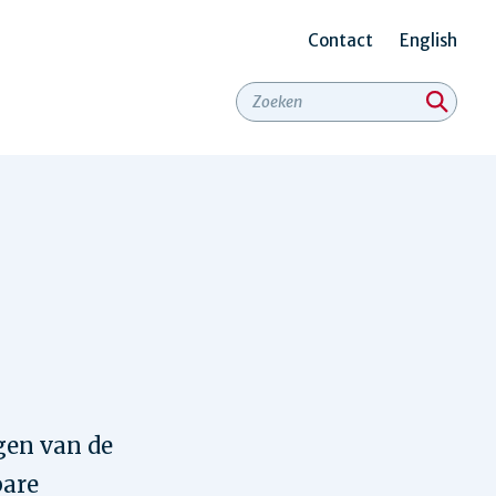
Contact
English
Secundair
menu
gen van de
bare