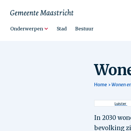
Hoofdnavigatie
Onderwerpen
Stad
Bestuur
Wone
Home
Wonen en
Kruimel
Luister
In 2030 wone
bevolking zi