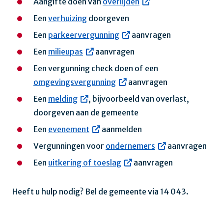
Aangifte doen van
overlijden
Een
verhuizing
doorgeven
Een
parkeervergunning
aanvragen
Een
milieupas
aanvragen
Een vergunning check doen of een
omgevingsvergunning
aanvragen
Een
melding
, bijvoorbeeld van overlast,
doorgeven aan de gemeente
Een
evenement
aanmelden
Vergunningen voor
ondernemers
aanvragen
Een
uitkering of toeslag
aanvragen
Heeft u hulp nodig? Bel de gemeente via 14 043.