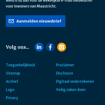
Meld u nu aan voor de wekelijkse e-mail nieuwsbrief
voor inwoners van Maastricht.
Aanmelden nieuwsbrief
Volg ons...
Toegankelijkheid
Proclaimer
Sitemap
Disclosure
Footer
Archief
Digitaal ondertekenen
navigatie
Logo
Veilig zaken doen
Privacy