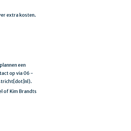
ver extra kosten.
plannen een
act op via 06 -
tricht[dot]nl
)
.
l of Kim Brandts