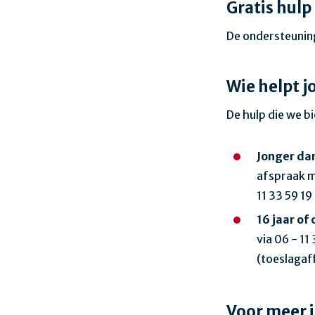
Gratis hulp
De ondersteuning
Wie helpt j
De hulp die we bie
Jonger dan
afspraak m
11 33 59 19
16 jaar of
via 06 - 11
(
toeslagaf
Voor meer 