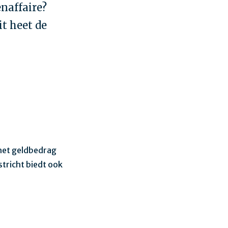
enaffaire?
it heet de
 het geldbedrag
stricht biedt ook