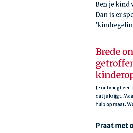
Ben je kind 
Dan is er sp
'kindregeling
Brede on
getroffe
kinderop
Je ontvangt een 
dat je krijgt. M
hulp op maat. W
Praat met 