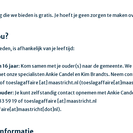
 die we bieden is gratis. Je hoeft je geen zorgen te maken o
ou?
den, is afhankelijk van je leeftijd:
 16 jaar:
Kom samen met je ouder(s) naar de gemeente. We 
et onze specialisten Ankie Candel en Kim Brandts. Neem cont
 of
toeslagaffaire
[at]
maastricht.nl
(
toeslagaffaire[at]maas
 ouder:
Je kunt zelfstandig contact opnemen met Ankie Cande
 33 59 19 of
toeslagaffaire
[at]
maastricht.nl
faire[at]maastricht[dot]nl
)
.
informatie