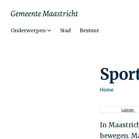
Hoofdnavigatie
Onderwerpen
Stad
Bestuur
Spor
Home
Kruimel
Luister
In Maastrich
bewegen. Ma