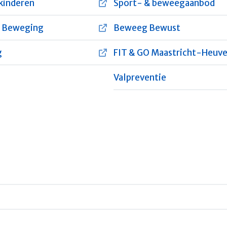
 kinderen
Sport- & beweegaanbod
n Beweging
Beweeg Bewust
g
FIT & GO Maastricht-Heuve
Valpreventie