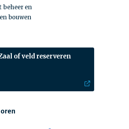
t beheer en
men bouwen
Zaal of veld reserveren
ioren