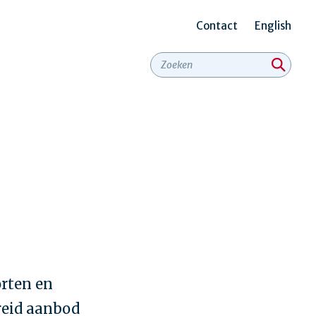
Contact
English
Secundair
menu
orten en
reid aanbod