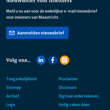
Nieuwsbrief voor inwoners
Meld u nu aan voor de wekelijkse e-mail nieuwsbrief
voor inwoners van Maastricht.
Aanmelden nieuwsbrief
Volg ons...
Toegankelijkheid
Proclaimer
Sitemap
Disclosure
Footer
Archief
Digitaal ondertekenen
navigatie
Logo
Veilig zaken doen