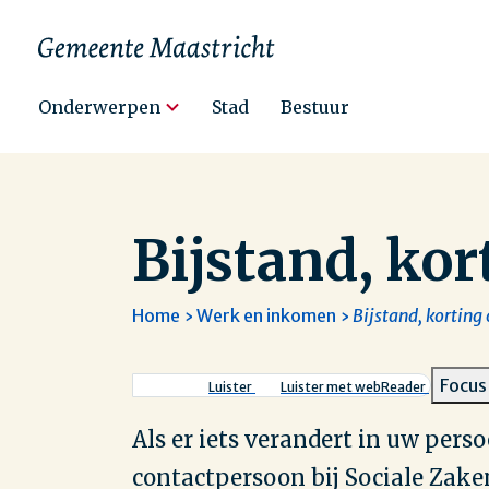
Hoofdnavigatie
Onderwerpen
Stad
Bestuur
Bijstand, kor
Home
Werk en inkomen
Bijstand, korting
Kruimelpad
Focus
Luister
Luister met webReader
Als er iets verandert in uw pers
contactpersoon bij Sociale Zaken