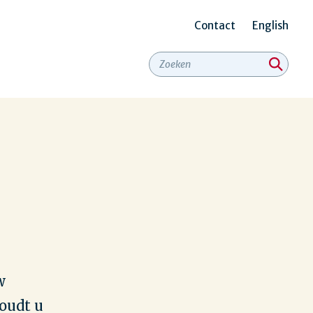
Contact
English
Secundair
menu
w
houdt u