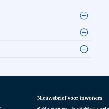
Nieuwsbrief voor inwoners
?
Meld u nu aan voor de wekelijkse e-mail 