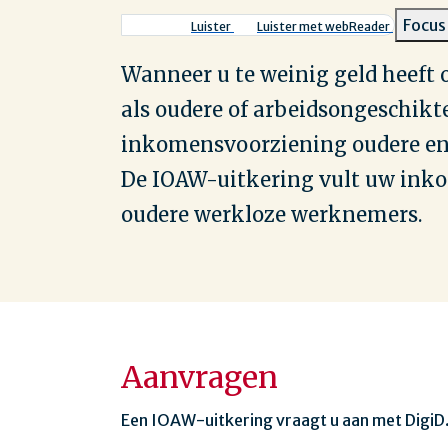
Kruimelpad
Focus
Luister
Luister met webReader
Wanneer u te weinig geld heeft 
als oudere of arbeidsongeschikt
inkomensvoorziening oudere en
De IOAW-uitkering vult uw inko
oudere werkloze werknemers.
Aanvragen
Een IOAW-uitkering vraagt u aan met DigiD.