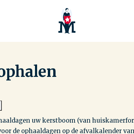
ophalen
ophaaldagen uw kerstboom (van huiskamerfo
 voor de ophaaldagen op de afvalkalender va