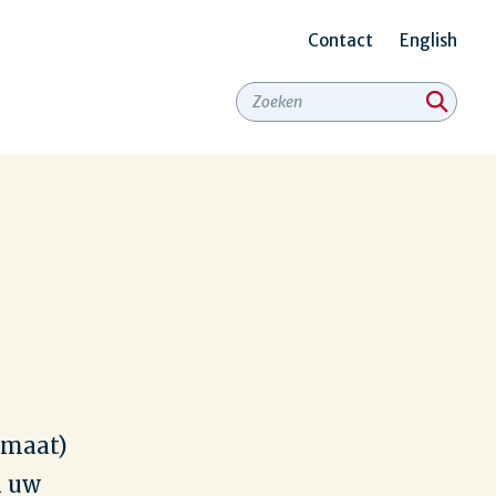
Contact
English
Secundair
menu
rmaat)
n uw