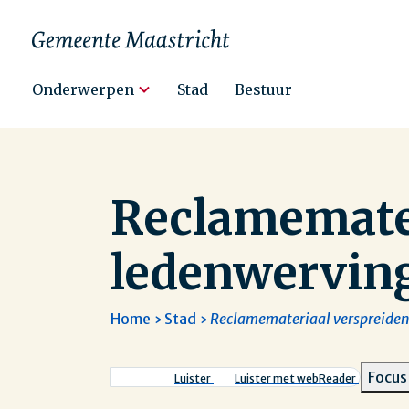
Hoofdnavigatie
Onderwerpen
Stad
Bestuur
Reclamemater
ledenwerving
Home
Stad
Reclamemateriaal verspreiden
Kruimelpad
Focus
Luister
Luister met webReader