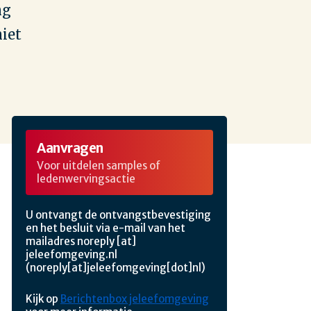
ng
niet
Aanvragen
Voor uitdelen samples of
ledenwervingsactie
U ontvangt de ontvangstbevestiging
en het besluit via e-mail van het
mailadres
noreply
[at]
jeleefomgeving.nl
(noreply[at]jeleefomgeving[dot]nl)
Kijk op
Berichtenbox jeleefomgeving