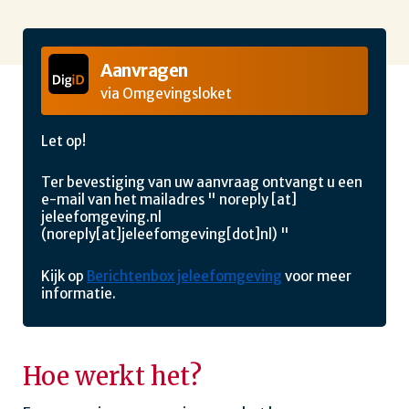
Aanvragen
via Omgevingsloket
Let op!
Ter bevestiging van uw aanvraag ontvangt u een
e-mail van het mailadres "
noreply
[at]
jeleefomgeving.nl
(noreply[at]jeleefomgeving[dot]nl)
"
Kijk op
Berichtenbox jeleefomgeving
voor meer
informatie.
Hoe werkt het?