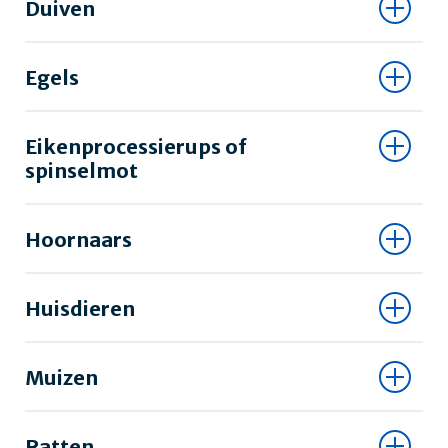
Duiven
Egels
Eikenprocessierups of
spinselmot
Hoornaars
Huisdieren
Muizen
Ratten